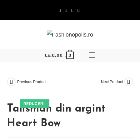
Skip
to
content
0
LEI
0,00
Previous Product
Next Product
REDUCERI!
Talisman din argint
Heart Bow