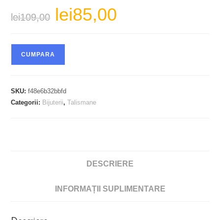
lei
85,00
Prețul
Prețul
lei
109,00
inițial
curent
a
este:
fost:
lei85,00.
lei109,00.
CUMPARA
SKU:
f48e6b32bbfd
Categorii:
Bijuterii
,
Talismane
DESCRIERE
INFORMAȚII SUPLIMENTARE