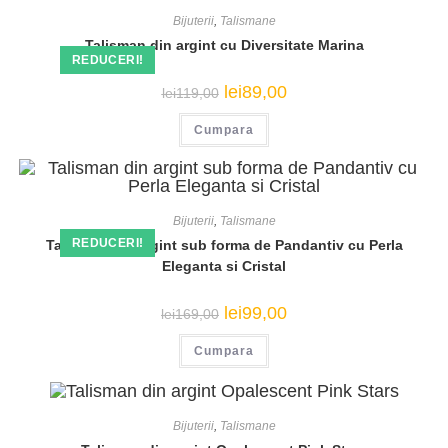
Bijuterii
,
Talismane
Talisman din argint cu Diversitate Marina
REDUCERI!
Prețul
Prețul
lei
89,00
lei
119,00
inițial
curent
a
este:
Cumpara
fost:
lei89,00.
lei119,00.
Bijuterii
,
Talismane
REDUCERI!
Talisman din argint sub forma de Pandantiv cu Perla
Eleganta si Cristal
Prețul
Prețul
lei
99,00
lei
169,00
inițial
curent
a
este:
Cumpara
fost:
lei99,00.
lei169,00.
Bijuterii
,
Talismane