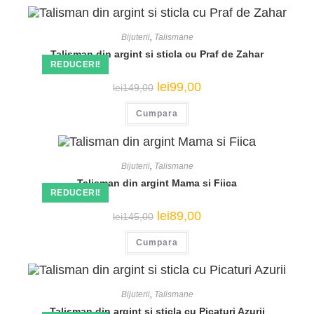
Bijuterii
,
Talismane
Talisman din argint si sticla cu Praf de Zahar
REDUCERI!
Prețul
Prețul
lei
99,00
lei
149,00
inițial
curent
a
este:
Cumpara
fost:
lei99,00.
lei149,00.
Bijuterii
,
Talismane
Talisman din argint Mama si Fiica
REDUCERI!
Prețul
Prețul
lei
89,00
lei
145,00
inițial
curent
a
este:
Cumpara
fost:
lei89,00.
lei145,00.
Bijuterii
,
Talismane
Talisman din argint si sticla cu Picaturi Azurii