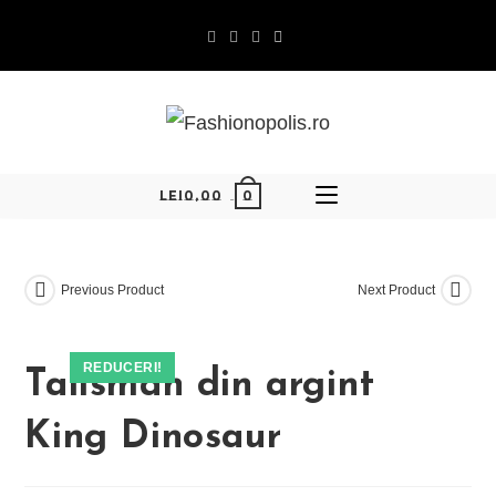
Skip
to
content
0
LEI
0,00
Previous Product
Next Product
REDUCERI!
Talisman din argint
King Dinosaur