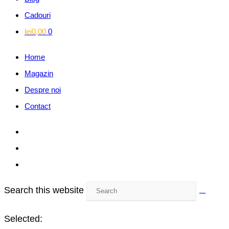
Cadouri
lei
0,00
0
Home
Magazin
Despre noi
Contact
Search this website
Selected: