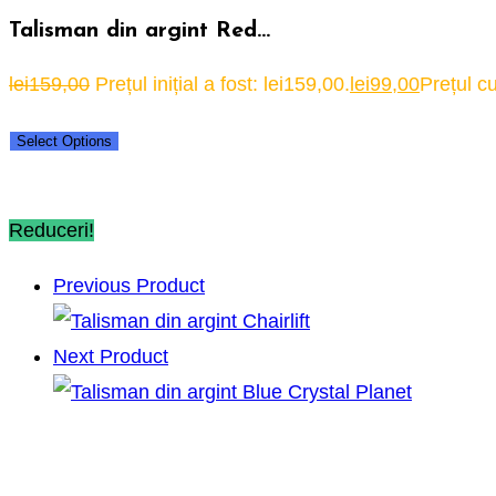
Talisman din argint Red…
lei
159,00
Prețul inițial a fost: lei159,00.
lei
99,00
Prețul cu
Select Options
Reduceri!
Previous Product
Next Product