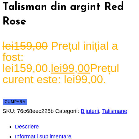
Talisman din argint Red
Rose
lei
159,00
Prețul inițial a
fost:
lei159,00.
lei
99,00
Prețul
curent este: lei99,00.
CUMPARA
SKU:
76c68eec225b
Categorii:
Bijuterii
,
Talismane
Descriere
Informații suplimentare