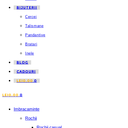
BIJUTERII
Cercei
Talismane
Pandantive
Bratari
Inele
BLOG
CADOURI
LEI
0,00
0
LEI
0,00
0
Imbracaminte
Rochii
Rochii casual