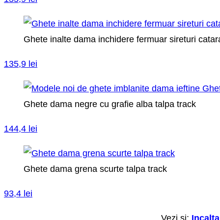
Ghete inalte dama inchidere fermuar sireturi cata
135,9 lei
Ghete dama negre cu grafie alba talpa track
144,4 lei
Ghete dama grena scurte talpa track
93,4 lei
Vezi si:
Incalt