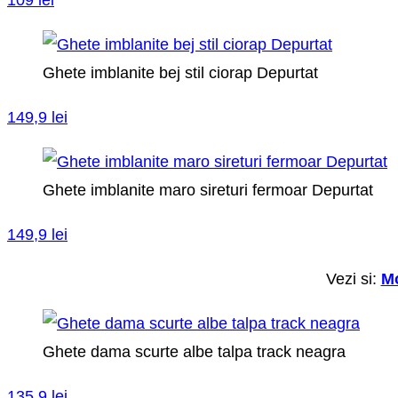
109 lei
Ghete imblanite bej stil ciorap Depurtat
149,9 lei
Ghete imblanite maro sireturi fermoar Depurtat
149,9 lei
Vezi si:
Mo
Ghete dama scurte albe talpa track neagra
135,9 lei