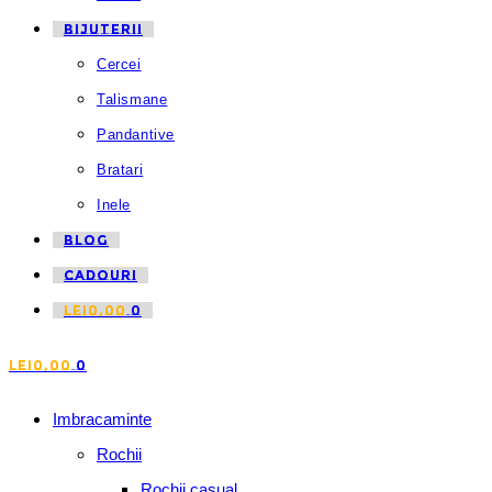
BIJUTERII
Cercei
Talismane
Pandantive
Bratari
Inele
BLOG
CADOURI
LEI
0,00
0
LEI
0,00
0
Imbracaminte
Rochii
Rochii casual