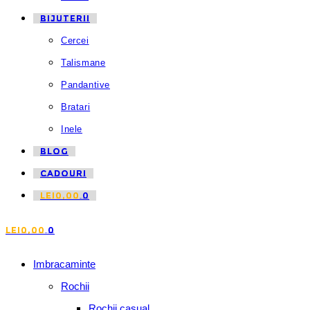
BIJUTERII
Cercei
Talismane
Pandantive
Bratari
Inele
BLOG
CADOURI
LEI
0,00
0
LEI
0,00
0
Imbracaminte
Rochii
Rochii casual