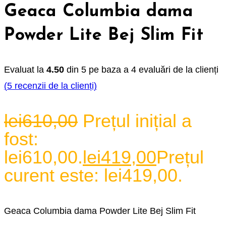
Geaca Columbia dama
Powder Lite Bej Slim Fit
Evaluat la
4.50
din 5 pe baza a
4
evaluări de la clienți
(
5
recenzii de la clienți)
lei
610,00
Prețul inițial a
fost:
lei610,00.
lei
419,00
Prețul
curent este: lei419,00.
Geaca Columbia dama Powder Lite Bej Slim Fit