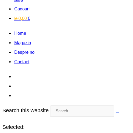
Cadouri
lei
0,00
0
Home
Magazin
Despre noi
Contact
Search this website
Selected: