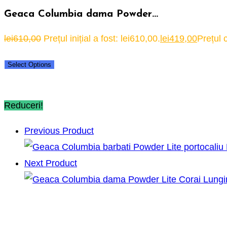
Geaca Columbia dama Powder…
lei
610,00
Prețul inițial a fost: lei610,00.
lei
419,00
Prețul 
Select Options
Reduceri!
Previous Product
Next Product