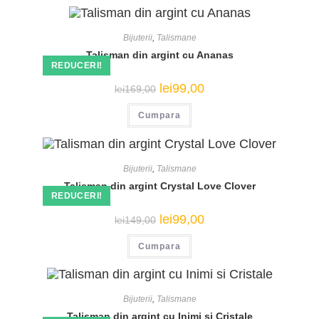
Bijuterii
,
Talismane
Talisman din argint cu Ananas
REDUCERI!
Prețul
Prețul
lei
99,00
lei
169,00
inițial
curent
a
este:
Cumpara
fost:
lei99,00.
lei169,00.
Bijuterii
,
Talismane
Talisman din argint Crystal Love Clover
REDUCERI!
Prețul
Prețul
lei
99,00
lei
149,00
inițial
curent
a
este:
Cumpara
fost:
lei99,00.
lei149,00.
Bijuterii
,
Talismane
Talisman din argint cu Inimi si Cristale