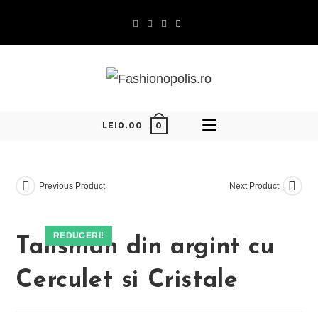
Skip
to
content
0
LEI
0,00
Previous Product
Next Product
REDUCERI!
Talisman din argint cu
Cerculet si Cristale