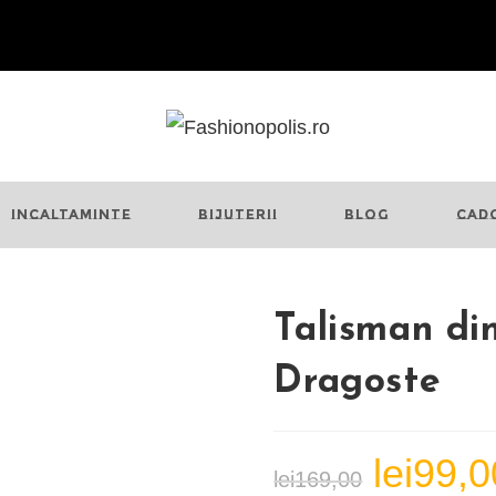
INCALTAMINTE
BIJUTERII
BLOG
CAD
Talisman din
Dragoste
lei
99,0
Prețul
lei
169,00
inițial
a