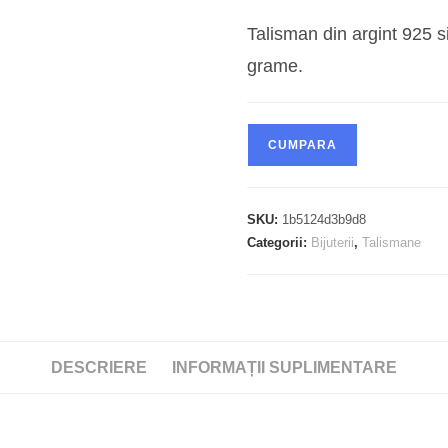
fost:
lei169,00.
Talisman din argint 925 s
grame.
CUMPARA
SKU:
1b5124d3b9d8
Categorii:
Bijuterii
,
Talismane
DESCRIERE
INFORMAȚII SUPLIMENTARE