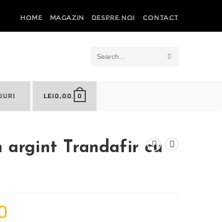
HOME
MAGAZIN
DESPRE NOI
CONTACT
SUBMIT
Search
SEARCH
this
0
OURI
LEI
0,00
website
 argint Trandafir cu
0
Prețul
curent
este: