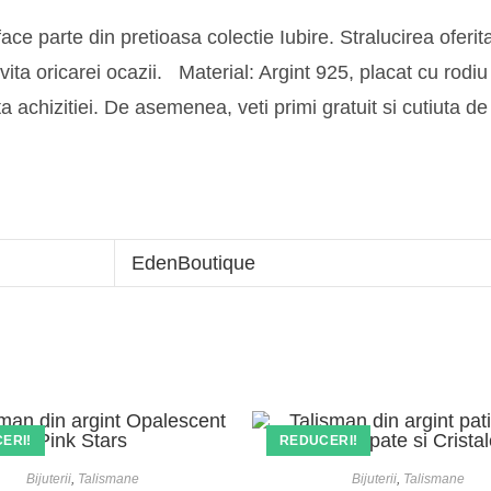
e parte din pretioasa colectie Iubire. Stralucirea oferita 
trivita oricarei ocazii. Material: Argint 925, placat cu ro
data achizitiei. De asemenea, veti primi gratuit si cutiuta
.
EdenBoutique
ERI!
REDUCERI!
Bijuterii
,
Talismane
Bijuterii
,
Talismane