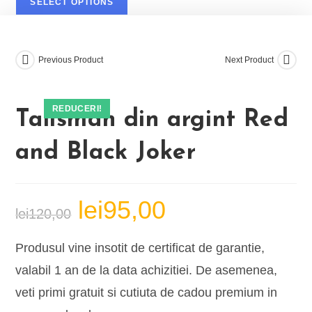
SELECT OPTIONS
fost:
lei95,00.
lei120,00.
Previous Product
Next Product
REDUCERI!
Talisman din argint Red
and Black Joker
lei
95,00
Prețul
Prețul
lei
120,00
inițial
curent
a
este:
fost:
lei95,00.
lei120,00.
Produsul vine insotit de certificat de garantie,
valabil 1 an de la data achizitiei. De asemenea,
veti primi gratuit si cutiuta de cadou premium in