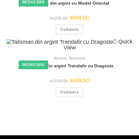
REDUCERI!
Talisman din argint cu Model Oriental
Prețul
Prețul
lei
99,00
lei
205,00
inițial
curent
a
este:
Cumpara
fost:
lei99,00.
lei205,00.
Quick
View
Bijuterii
,
Talismane
REDUCERI!
Talisman din argint Trandafir cu Dragoste
Prețul
Prețul
lei
99,00
lei
169,00
inițial
curent
a
este:
Cumpara
fost:
lei99,00.
lei169,00.