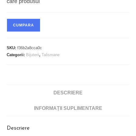
care produsul
CUMPARA
SKU:
f36b2a8cca0c
Categorii:
Bijuterii
,
Talismane
DESCRIERE
INFORMAȚII SUPLIMENTARE
Descriere