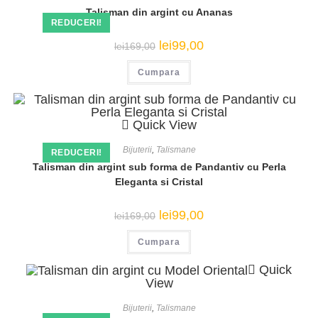
Talisman din argint cu Ananas
REDUCERI!
Prețul
Prețul
lei
99,00
lei
169,00
inițial
curent
a
este:
Cumpara
fost:
lei99,00.
lei169,00.
Quick View
Bijuterii
,
Talismane
REDUCERI!
Talisman din argint sub forma de Pandantiv cu Perla
Eleganta si Cristal
Prețul
Prețul
lei
99,00
lei
169,00
inițial
curent
a
este:
Cumpara
fost:
lei99,00.
lei169,00.
Quick
View
Bijuterii
,
Talismane