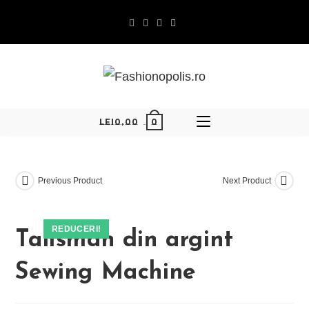
Skip
to
content
0
LEI
0,00
Previous Product
Next Product
REDUCERI!
Talisman din argint
Sewing Machine