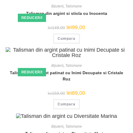
Bijuterii
,
Talismane
Talisman din argint si sticla cu Inocenta
REDUCERI!
Prețul
Prețul
lei
99,00
lei
149,00
inițial
curent
a
este:
Cumpara
fost:
lei99,00.
lei149,00.
Bijuterii
,
Talismane
REDUCERI!
Talisman din argint patinat cu Inimi Decupate si Cristale
Roz
Prețul
Prețul
lei
89,00
lei
159,00
inițial
curent
a
este:
Cumpara
fost:
lei89,00.
lei159,00.
Bijuterii
,
Talismane