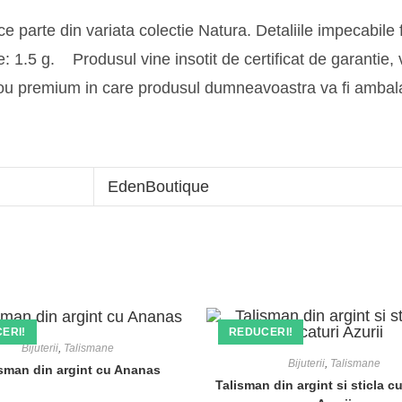
e parte din variata colectie Natura. Detaliile impecabile fa
 1.5 g. Produsul vine insotit de certificat de garantie, v
cadou premium in care produsul dumneavoastra va fi amba
EdenBoutique
ERI!
REDUCERI!
Bijuterii
,
Talismane
Bijuterii
,
Talismane
isman din argint cu Ananas
Talisman din argint si sticla cu