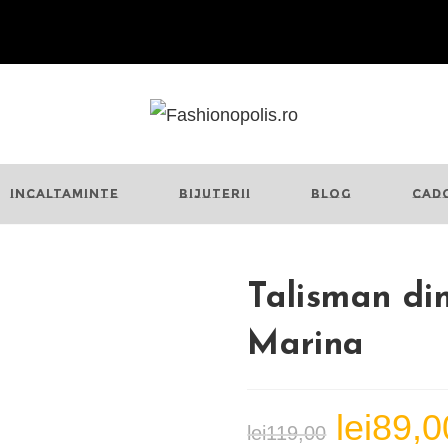
INCALTAMINTE
BIJUTERII
BLOG
CAD
Talisman din
Marina
lei
89,0
Prețul
lei
119,00
inițial
a