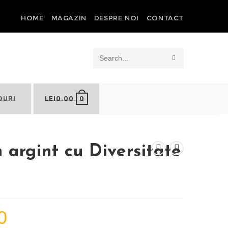
HOME
MAGAZIN
DESPRE NOI
CONTACT
SUBMIT
Search
SEARCH
this
0
OURI
LEI
0,00
website
 argint cu Diversitate
0
Prețul
curent
este: