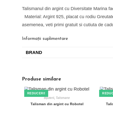
Talismanul din argint cu Diversitate Marina fac
Material: Argint 925, placat cu rodiu Greutate:
asemenea, veti primi gratuit si cutiuta de 
Informații suplimentare
BRAND
Produse similare
REDUCERI!
REDUC
Bijuterii
,
Talismane
Talisman din argint cu Robotel
Tal
Etichete