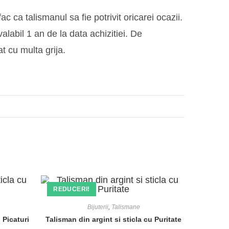
c ca talismanul sa fie potrivit oricarei ocazii.
alabil 1 an de la data achizitiei. De
lat cu multa grija.
REDUCERI!
Bijuterii
,
Talismane
 Picaturi
Talisman din argint si sticla cu Puritate