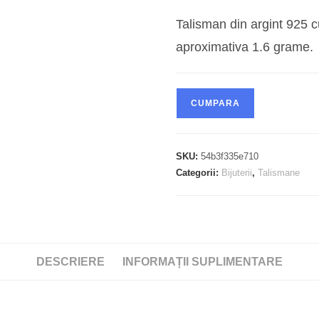
fost:
lei119,00.
Talisman din argint 925 c
aproximativa 1.6 grame.
CUMPARA
SKU:
54b3f335e710
Categorii:
Bijuterii
,
Talismane
DESCRIERE
INFORMAȚII SUPLIMENTARE