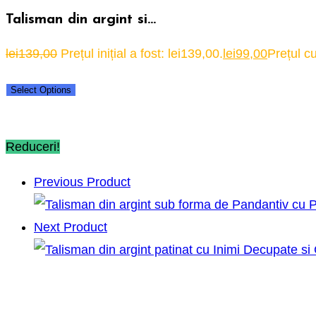
Talisman din argint si…
lei
139,00
Prețul inițial a fost: lei139,00.
lei
99,00
Prețul cu
Select Options
Reduceri!
Previous Product
Next Product