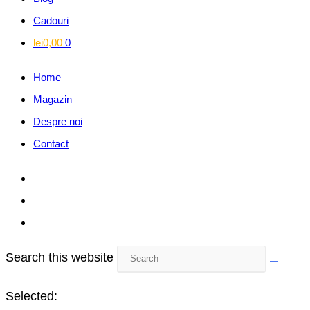
Cadouri
lei
0,00
0
Home
Magazin
Despre noi
Contact
Search this website
Selected: