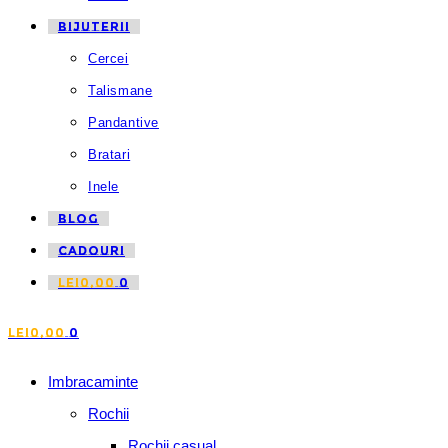
BIJUTERII
Cercei
Talismane
Pandantive
Bratari
Inele
BLOG
CADOURI
LEI
0,00
0
LEI
0,00
0
Imbracaminte
Rochii
Rochii casual