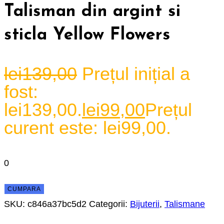
Talisman din argint si
sticla Yellow Flowers
lei
139,00
Prețul inițial a
fost:
lei139,00.
lei
99,00
Prețul
curent este: lei99,00.
0
CUMPARA
SKU:
c846a37bc5d2
Categorii:
Bijuterii
,
Talismane