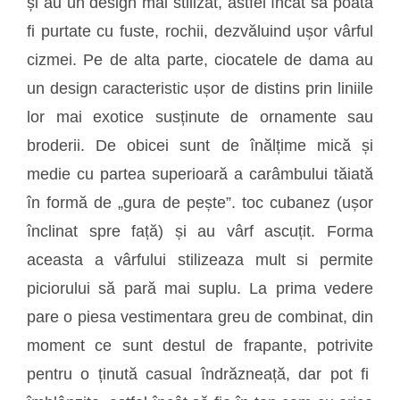
și au un design mai stilizat, astfel încât să poată
fi purtate cu fuste, rochii, dezvăluind ușor vârful
cizmei. Pe de alta parte, ciocatele de dama au
un design caracteristic ușor de distins prin liniile
lor mai exotice susținute de ornamente sau
broderii. De obicei sunt de înălțime mică și
medie cu partea superioară a carâmbului tăiată
în formă de „gura de pește”. toc cubanez (ușor
înclinat spre față) și au vârf ascuțit. Forma
aceasta a vârfului stilizeaza mult si permite
piciorului să pară mai suplu. La prima vedere
pare o piesa vestimentara greu de combinat, din
moment ce sunt destul de frapante, potrivite
pentru o ținută casual îndrăzneață, dar pot fi