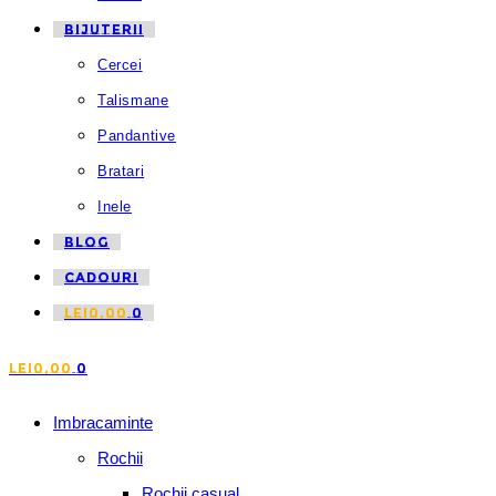
BIJUTERII
Cercei
Talismane
Pandantive
Bratari
Inele
BLOG
CADOURI
LEI
0,00
0
LEI
0,00
0
Imbracaminte
Rochii
Rochii casual