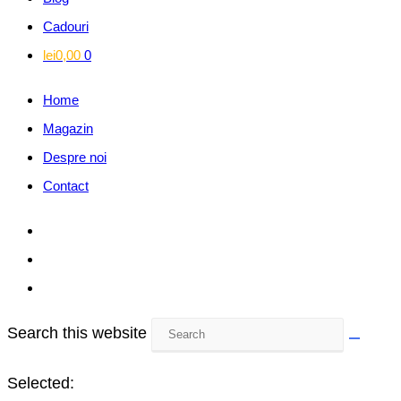
Cadouri
lei
0,00
0
Home
Magazin
Despre noi
Contact
Search this website
Selected: