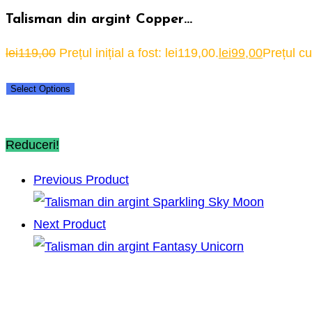
Talisman din argint Copper…
lei
119,00
Prețul inițial a fost: lei119,00.
lei
99,00
Prețul cu
Select Options
Reduceri!
Previous Product
Next Product