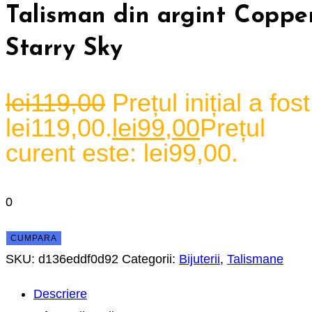
Talisman din argint Coppe
Starry Sky
lei
119,00
Prețul inițial a fost
lei119,00.
lei
99,00
Prețul
curent este: lei99,00.
0
CUMPARA
SKU:
d136eddf0d92
Categorii:
Bijuterii
,
Talismane
Descriere