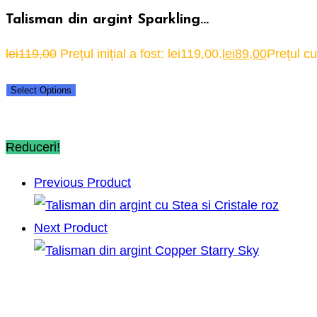
Talisman din argint Sparkling…
lei
119,00
Prețul inițial a fost: lei119,00.
lei
89,00
Prețul cu
Select Options
Reduceri!
Previous Product
Next Product