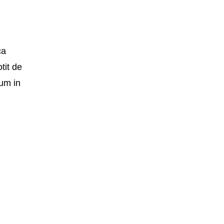
ca
tit de
ium in