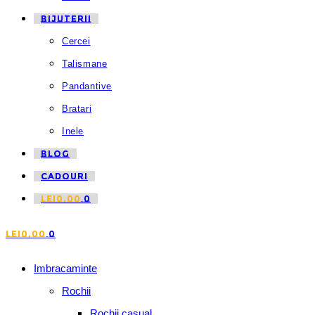
BIJUTERII
Cercei
Talismane
Pandantive
Bratari
Inele
BLOG
CADOURI
LEI
0,00
0
LEI
0,00
0
Imbracaminte
Rochii
Rochii casual