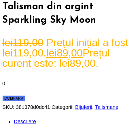
Talisman din argint
Sparkling Sky Moon
lei
119,00
Prețul inițial a fost
lei119,00.
lei
89,00
Prețul
curent este: lei89,00.
0
CUMPARA
SKU:
381378d0dc41
Categorii:
Bijuterii
,
Talismane
Descriere