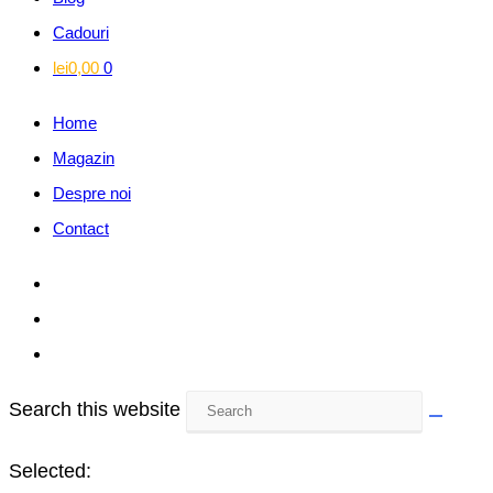
Cadouri
lei
0,00
0
Home
Magazin
Despre noi
Contact
Search this website
Selected: