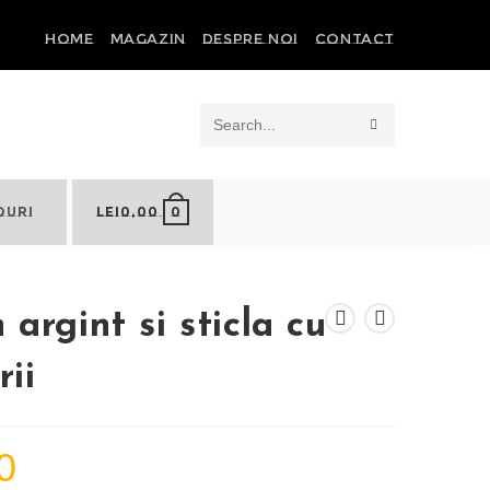
HOME
MAGAZIN
DESPRE NOI
CONTACT
SUBMIT
Search
SEARCH
this
0
OURI
LEI
0,00
website
 argint si sticla cu
rii
0
Prețul
curent
este: