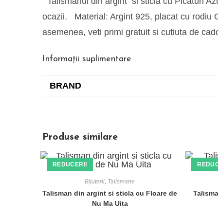
Talismanul din argint si sticla cu Picaturi Azur
ocazii. Material: Argint 925, placat cu rodiu G
asemenea, veti primi gratuit si cutiuta de 
Informații suplimentare
BRAND
Produse similare
REDUCERI!
REDUC
Bijuterii
,
Talismane
Etichete
Talisman din argint si sticla cu Floare de
Talisma
Nu Ma Uita
cadouri de Craciun
craciun
Pijama de