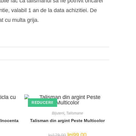
ile fac ca talismanul sa fie potrivit oricarei
ie, valabil 1 an de la data achizitiei. De
lat cu multa grija.
REDUCERI!
Bijuterii
,
Talismane
u Inocenta
Talisman din argint Peste Multicolor
ețul
Prețul
Prețul
lei
99,00
lei
179,00