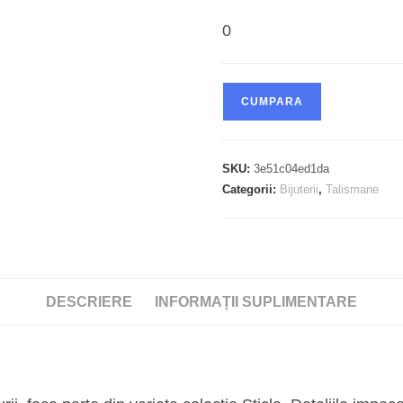
fost:
lei149,00.
0
CUMPARA
SKU:
3e51c04ed1da
Categorii:
Bijuterii
,
Talismane
DESCRIERE
INFORMAȚII SUPLIMENTARE