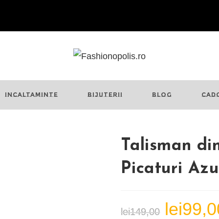
INCALTAMINTE
BIJUTERII
BLOG
CAD
Talisman din
Picaturi Azu
lei
99,0
Prețul
lei
149,00
inițial
a