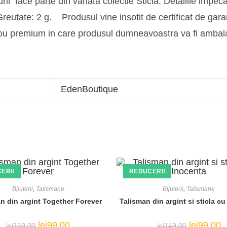
ii face parte din variata colectie Sticla. Detaliile impecab
reutate: 2 g. Produsul vine insotit de certificat de garant
cadou premium in care produsul dumneavoastra va fi amba
EdenBoutique
ERI!
REDUCERI!
Bijuterii
,
Talismane
Bijuterii
,
Talismane
n din argint Together Forever
Talisman din argint si sticla c
Prețul
Prețul
Prețul
Pr
lei
99,00
lei
99,00
lei
159,00
lei
149,00