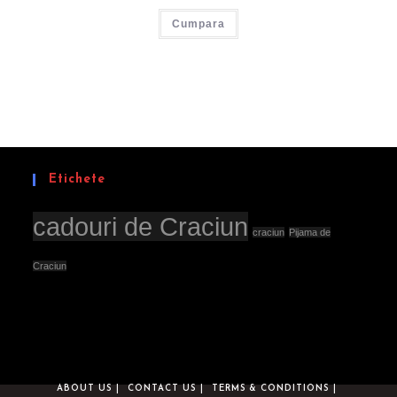
a
este:
Cumpara
fost:
lei99,00.
lei149,00.
Etichete
cadouri de Craciun
craciun
Pijama de
Craciun
ABOUT US
CONTACT US
TERMS & CONDITIONS