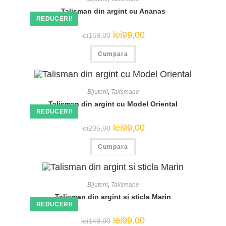
Talisman din argint cu Ananas
REDUCERI!
Prețul
Prețul
lei
99,00
lei
169,00
inițial
curent
a
este:
Cumpara
fost:
lei99,00.
lei169,00.
Bijuterii
,
Talismane
Talisman din argint cu Model Oriental
REDUCERI!
Prețul
Prețul
lei
99,00
lei
205,00
inițial
curent
a
este:
Cumpara
fost:
lei99,00.
lei205,00.
Bijuterii
,
Talismane
Talisman din argint si sticla Marin
REDUCERI!
Prețul
Prețul
lei
99,00
lei
149,00
inițial
curent