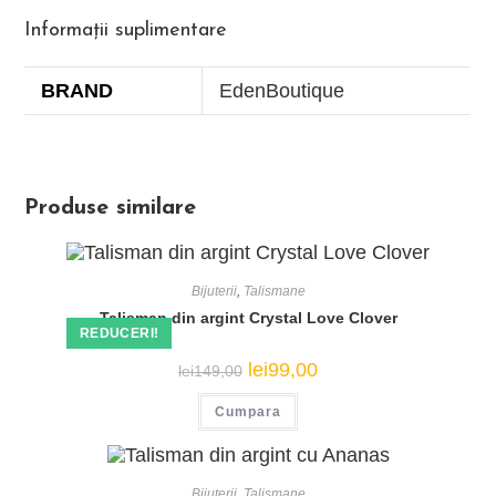
Informații suplimentare
BRAND
EdenBoutique
Produse similare
Bijuterii
,
Talismane
Talisman din argint Crystal Love Clover
REDUCERI!
Prețul
Prețul
lei
99,00
lei
149,00
inițial
curent
a
este:
Cumpara
fost:
lei99,00.
lei149,00.
Bijuterii
,
Talismane