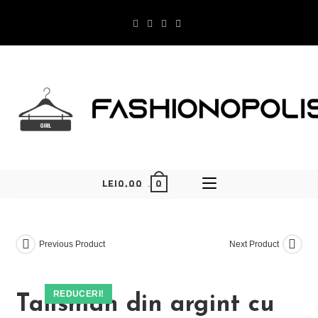
Skip
to
content
0
LEI
0,00
Previous Product
Next Product
REDUCERI!
Talisman din argint cu