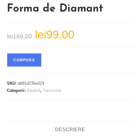
Forma de Diamant
lei
99,00
Prețul
Prețul
lei
169,00
inițial
curent
a
este:
fost:
lei99,00.
lei169,00.
CUMPARA
SKU:
dd91d235e023
Categorii:
Bijuterii
,
Talismane
DESCRIERE