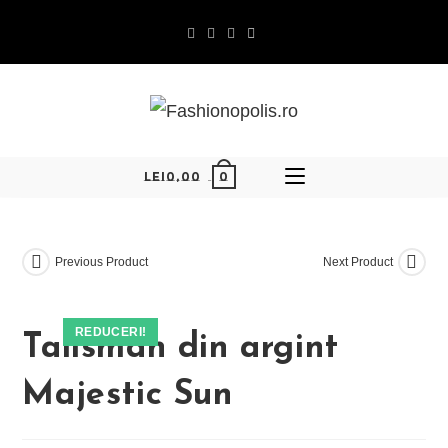
Skip
to
content
0
LEI
0,00
Previous Product
Next Product
REDUCERI!
Talisman din argint
Majestic Sun