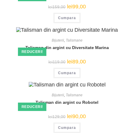
Prețul
Prețul
lei
99,00
lei
159,00
inițial
curent
a
este:
Cumpara
fost:
lei99,00.
lei159,00.
Bijuterii
,
Talismane
Talisman din argint cu Diversitate Marina
REDUCERI!
Prețul
Prețul
lei
89,00
lei
119,00
inițial
curent
a
este:
Cumpara
fost:
lei89,00.
lei119,00.
Bijuterii
,
Talismane
Talisman din argint cu Robotel
REDUCERI!
Prețul
Prețul
lei
90,00
lei
129,00
inițial
curent
a
este:
Cumpara
fost:
lei90,00.
lei129,00.