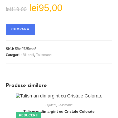
lei
95,00
Prețul
Prețul
lei
119,00
inițial
curent
a
este:
fost:
lei95,00.
lei119,00.
CUMPARA
SKU:
5fbc9735eab5
Categorii:
Bijuterii
,
Talismane
Produse similare
Bijuterii
,
Talismane
Talisman din argint cu Cristale Colorate
REDUCERI!