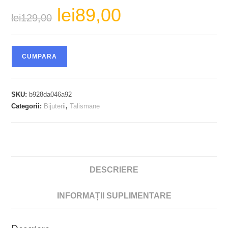
lei
89,00
Prețul
Prețul
lei
129,00
inițial
curent
a
este:
fost:
lei89,00.
lei129,00.
CUMPARA
SKU:
b928da046a92
Categorii:
Bijuterii
,
Talismane
DESCRIERE
INFORMAȚII SUPLIMENTARE