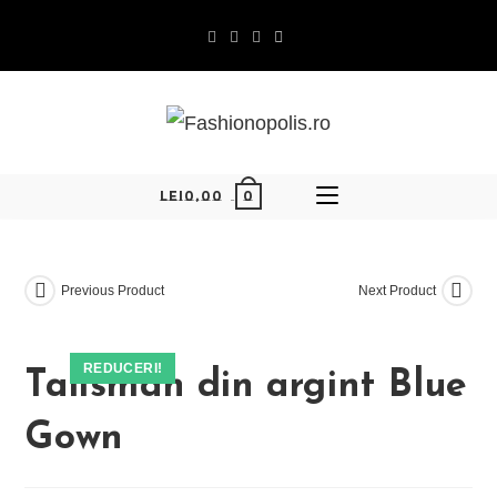
Skip
to
content
0
LEI
0,00
Previous Product
Next Product
REDUCERI!
Talisman din argint Blue
Gown