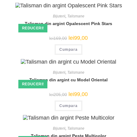
Bijuterii
,
Talismane
Talisman din argint Opalescent Pink Stars
REDUCERI!
Prețul
Prețul
lei
99,00
lei
169,00
inițial
curent
a
este:
Cumpara
fost:
lei99,00.
lei169,00.
Bijuterii
,
Talismane
Talisman din argint cu Model Oriental
REDUCERI!
Prețul
Prețul
lei
99,00
lei
205,00
inițial
curent
a
este:
Cumpara
fost:
lei99,00.
lei205,00.
Bijuterii
,
Talismane
Talisman din argint Peste Multicolor