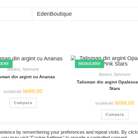
EdenBoutique
ERI!
REDUCERI!
Bijuterii
,
Talismane
Bijuterii
,
Talismane
isman din argint cu Ananas
Talisman din argint Opalesce
Stars
Prețul
Prețul
lei
99,00
lei
169,00
inițial
curent
a
este:
Prețul
Pr
lei
99,00
lei
169,00
Cumpara
fost:
lei99,00.
inițial
c
lei169,00.
a
es
Cumpara
fost:
le
lei169,00.
ABOUT 
erience by remembering your preferences and repeat visits. By click
 you may visit "Cookie Settings" to provide a controlled consent.