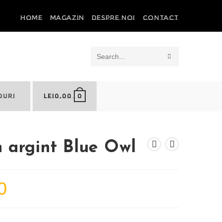
HOME
MAGAZIN
DESPRE NOI
CONTACT
SUBMIT
Search
SEARCH
this
0
OURI
LEI
0,00
website
n argint Blue Owl
0
Prețul
curent
este:
lei89,00.