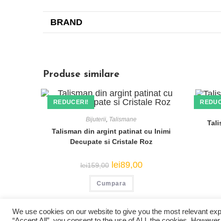
BRAND
Produse similare
REDUCERI!
REDUC
Bijuterii
,
Talismane
Tal
Etichete
Talisman din argint patinat cu Inimi
Decupate si Cristale Roz
cadouri de Craciun
craciun
Pijama de
Prețul
Prețul
lei
89,00
lei
159,00
inițial
curent
Craciun
a
este:
Cumpara
fost:
lei89,00.
lei159,00.
© COPYRIGHT - OCEANWP THEME
We use cookies on our website to give you the most relevant exp
“Accept All”, you consent to the use of ALL the cookies. However,