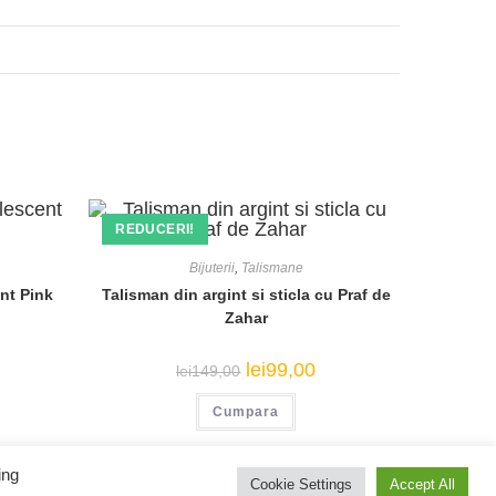
REDUCERI!
Bijuterii
,
Talismane
nt Pink
Talisman din argint si sticla cu Praf de
Zahar
ețul
Prețul
Prețul
lei
99,00
lei
149,00
urent
inițial
curent
te:
a
este:
i99,00.
Cumpara
fost:
lei99,00.
lei149,00.
US
CONTACT US
TERMS & CONDITIONS
PRIVACY POLICY
ing
Cookie Settings
Accept All