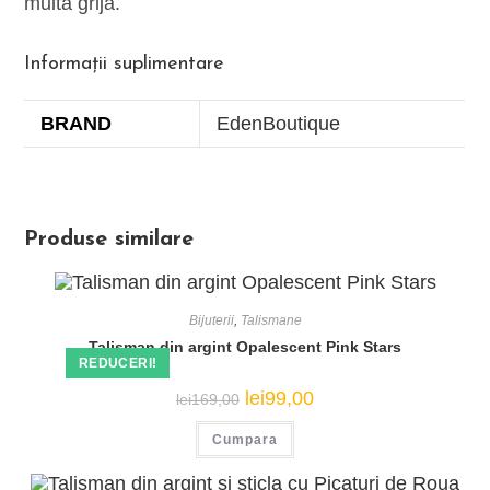
multa grija.
Informații suplimentare
BRAND
EdenBoutique
Produse similare
Bijuterii
,
Talismane
Talisman din argint Opalescent Pink Stars
REDUCERI!
Prețul
Prețul
lei
99,00
lei
169,00
inițial
curent
a
este:
Cumpara
fost:
lei99,00.
lei169,00.