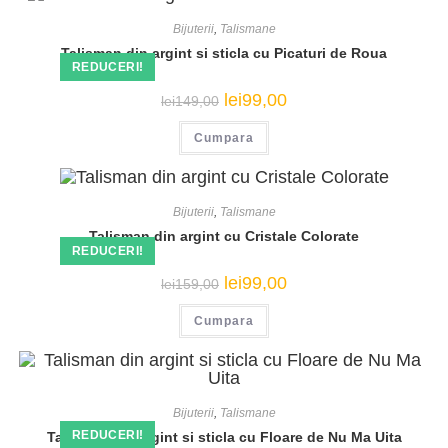
Bijuterii
,
Talismane
Talisman din argint si sticla cu Picaturi de Roua
REDUCERI!
Prețul
Prețul
lei
99,00
lei
149,00
inițial
curent
a
este:
Cumpara
fost:
lei99,00.
lei149,00.
Bijuterii
,
Talismane
Talisman din argint cu Cristale Colorate
REDUCERI!
Prețul
Prețul
lei
99,00
lei
159,00
inițial
curent
a
este:
Cumpara
fost:
lei99,00.
lei159,00.
Bijuterii
,
Talismane
REDUCERI!
Talisman din argint si sticla cu Floare de Nu Ma Uita