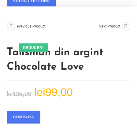
SELECT OPTIONS
fost:
lei99,00.
lei135,00.
Previous Product
Next Product
REDUCERI!
Talisman din argint
Chocolate Love
lei
99,00
Prețul
Prețul
lei
135,00
inițial
curent
a
este:
fost:
lei99,00.
lei135,00.
CUMPARA